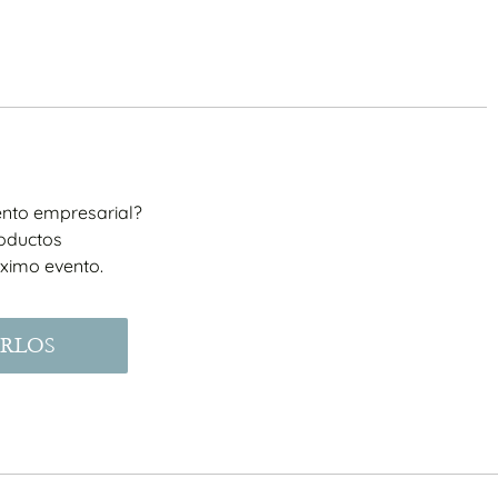
nto empresarial?
oductos
óximo evento.
RLOS