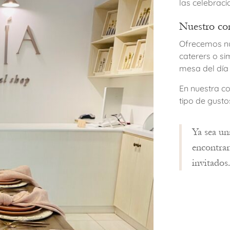
las celebraci
Nuestro co
Ofrecemos nu
caterers o s
mesa del día 
En nuestra c
tipo de gust
Ya sea un
encontrar
invitados