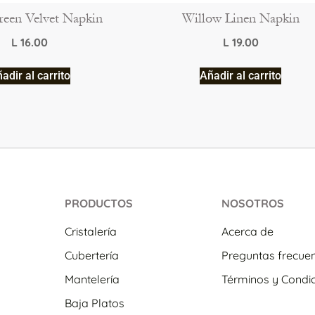
een Velvet Napkin
Willow Linen Napkin
L
16.00
L
19.00
adir al carrito
Añadir al carrito
PRODUCTOS
NOSOTROS
Cristalería
Acerca de
Cubertería
Preguntas frecue
Mantelería
Términos y Condi
Baja Platos