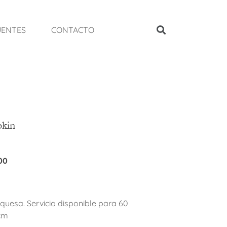
UENTES
CONTACTO
pkin
00
urquesa. Servicio disponible para 60
5cm