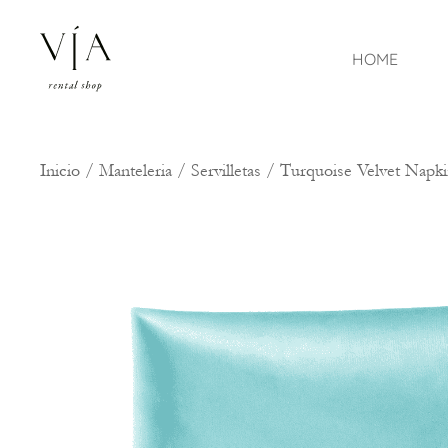
HOME
Inicio
/
Manteleria
/
Servilletas
/ Turquoise Velvet Napk